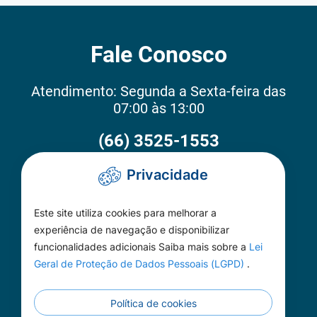
Fale Conosco
Atendimento: Segunda a Sexta-feira das
07:00 às 13:00
(66) 3525-1553
Privacidade
Como Chegar
Este site utiliza cookies para melhorar a
Câmara de Carlinda
experiência de navegação e disponibilizar
funcionalidades adicionais Saiba mais sobre a
Lei
Rua das Adálias nº 646, Centro
Geral de Proteção de Dados Pessoais (LGPD)
.
CEP: 78587-000
Política de cookies